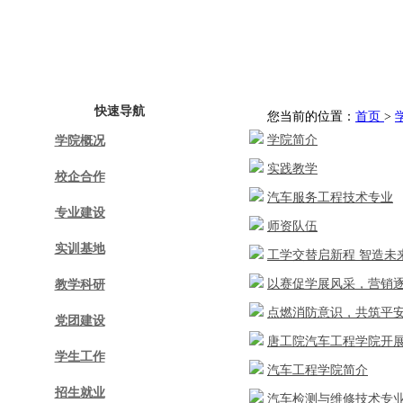
首页
学院概况
校企合作
专业建设
实训
快速导航
您当前的位置：
首页
>
学院简介
学院概况
实践教学
校企合作
汽车服务工程技术专业
专业建设
师资队伍
实训基地
工学交替启新程 智造未
以赛促学展风采，营销逐梦
教学科研
点燃消防意识，共筑平安
党团建设
唐工院汽车工程学院开展
学生工作
汽车工程学院简介
招生就业
汽车检测与维修技术专